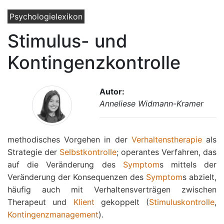
Psychologielexikon
Stimulus- und
Kontingenzkontrolle
Autor:
Anneliese Widmann-Kramer
methodisches Vorgehen in der
Verhaltenstherapie
als
Strategie der
Selbstkontrolle
; operantes Verfahren, das
auf die Veränderung des
Symptom
s mittels der
Veränderung der Konsequenzen des
Symptom
s abzielt,
häufig auch mit Verhaltensverträgen zwischen
Therapeut und
Klient
gekoppelt (
Stimuluskontrolle
,
Kontingenzmanagement
).