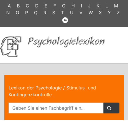
A
B
C
D
E
F
G
H
I
J
K
L
M
N
O
P
Q
R
S
T
U
V
W
X
Y
Z
Psychologielexikon
Lexikon der Psychologie
/ Stimulus- und
Kontingenzkontrolle