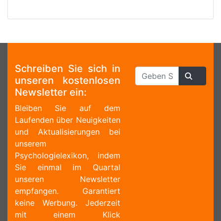
Schreiben Sie sich in
unseren kostenlosen
Newsletter ein:
Bleiben Sie auf dem
Laufenden über Neuigkeiten
und Aktualisierungen bei
unserem
Psychologielexikon, indem
Sie einmal im Quartal
unseren Newsletter
empfangen. Garantiert
keine Werbung. Jederzeit
mit einem Klick