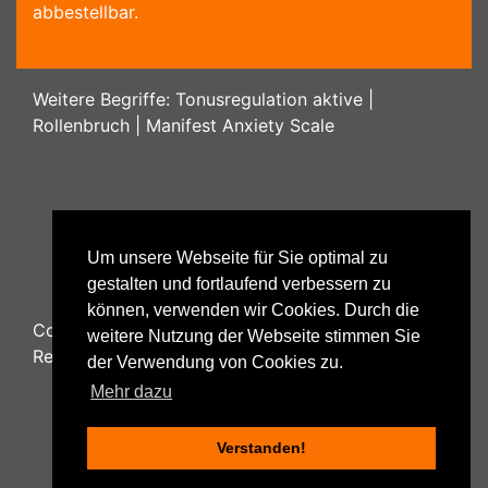
abbestellbar.
Weitere Begriffe:
Tonusregulation aktive
|
Rollenbruch
|
Manifest Anxiety Scale
Um unsere Webseite für Sie optimal zu
gestalten und fortlaufend verbessern zu
können, verwenden wir Cookies. Durch die
Copyright ©
2026
Psychology48.com - All Rights
weitere Nutzung der Webseite stimmen Sie
Reserved.
der Verwendung von Cookies zu.
Mehr dazu
Verstanden!
Datenschutzhinweise
|
Impressum
|
Nutzungsbestimmungen