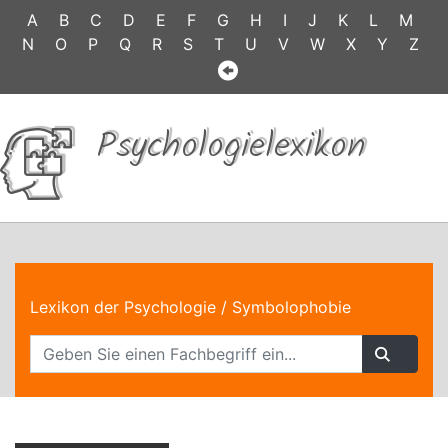
A
B
C
D
E
F
G
H
I
J
K
L
M
N
O
P
Q
R
S
T
U
V
W
X
Y
Z
Psychologielexikon
Lexikon der Psychologie
/ Symbolophobie