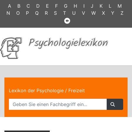
A
B
C
D
E
F
G
H
I
J
K
L
M
N
O
P
Q
R
S
T
U
V
W
X
Y
Z
Psychologielexikon
Lexikon der Psychologie
/ Freizeit