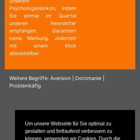
unserem
Psychologielexikon, indem
Sie einmal im Quartal
unseren Newsletter
empfangen. Garantiert
keine Werbung. Jederzeit
mit einem Klick
abbestellbar.
Weitere Begriffe:
Aversion
|
Doromanie
|
Problemkäfig
Um unsere Webseite für Sie optimal zu
gestalten und fortlaufend verbessern zu
können, verwenden wir Cookies. Durch die