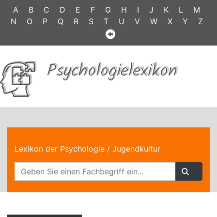
A
B
C
D
E
F
G
H
I
J
K
L
M
N
O
P
Q
R
S
T
U
V
W
X
Y
Z
Psychologielexikon
Lexikon der Psychologie
/ Jugendkultur