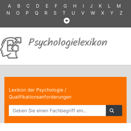
A
B
C
D
E
F
G
H
I
J
K
L
M
N
O
P
Q
R
S
T
U
V
W
X
Y
Z
Psychologielexikon
Lexikon der Psychologie
/
Qualifikationsanforderungen