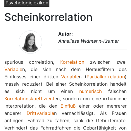
Psychologielexikon
Scheinkorrelation
Autor:
Anneliese Widmann-Kramer
spurious correlation,
Korrelation
zwischen zwei
Variable
n, die sich nach dem Herausfiltern des
Einflusses einer dritten
Variable
n (
Partialkorrelation
)
massiv reduziert. Bei einer Scheinkorrelation handelt
es sich nicht um einen
numerisch
falschen
Korrelationskoeffizient
en, sondern um eine irrtümliche
Interpretation, die den
Einfluß
einer oder mehrerer
anderer
Drittvariable
n vernachlässigt. Als Frauen
anfingen, Fahrrad zu fahren, sank die Geburtenrate.
Verhindert das Fahrradfahren die Gebärfähigkeit von