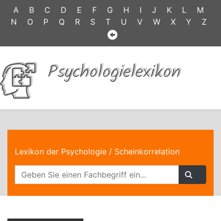
A
B
C
D
E
F
G
H
I
J
K
L
M
N
O
P
Q
R
S
T
U
V
W
X
Y
Z
Psychologielexikon
Lexikon der Psychologie
/ Scheinkorrelation