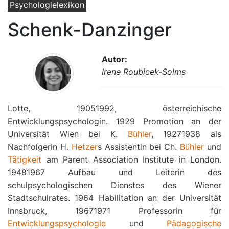
Psychologielexikon
Schenk-Danzinger
Autor:
Irene Roubicek-Solms
Lotte, 19051992, österreichische
Entwicklungspsychologin. 1929 Promotion an der
Universität Wien bei K.
Bühler
, 19271938 als
Nachfolgerin H.
Hetzer
s Assistentin bei Ch.
Bühler
und
Tätigkeit
am Parent Association Institute in London.
19481967 Aufbau und Leiterin des
schulpsychologischen Dienstes des Wiener
Stadtschulrates. 1964 Habilitation an der Universität
Innsbruck, 19671971 Professorin für
Entwicklungspsychologie
und
Pädagogische