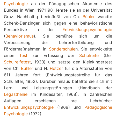
Psychologie
an der Pädagogischen Akademie des
Bundes in Wien, 19711981 lehrte sie an der Universität
Graz. Nachhaltig beeinflußt von Ch.
Bühler
wandte
Schenk-Danzinger sich gegen eine behavioristische
Perspektive in der
Entwicklungspsychologie
(
Behaviorismus
). Sie bemühte sich um die
Verbesserung der Lehrerfortbildung und
Fördermaßnahmen in
Sonderschule
n. Sie entwickelte
einen
Test
zur Erfassung der
Schulreife
(Der
Schulreifetest
, 1933) und setzte den Kleinkindertest
von Ch.
Bühler
und H.
Hetzer
für die Altersstufen von
611 Jahren fort (Entwicklungstestreihe für das
Schulalter, 1952). Darüber hinaus befaßte sie sich mit
Lern- und Leistungsstörungen (Handbuch der
Legasthenie
im Kindesalter, 1968). In zahlreichen
Auflagen erschienen ihre Lehrbücher
Entwicklungspsychologie
(1969) und
Pädagogische
Psychologie
(1972).