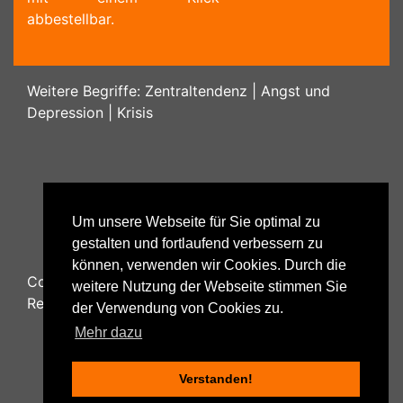
abbestellbar.
Weitere Begriffe:
Zentraltendenz
|
Angst und
Depression
|
Krisis
Um unsere Webseite für Sie optimal zu
gestalten und fortlaufend verbessern zu
können, verwenden wir Cookies. Durch die
Copyright ©
2026
Psychology48.com - All Rights
weitere Nutzung der Webseite stimmen Sie
Reserved.
der Verwendung von Cookies zu.
Mehr dazu
Verstanden!
Datenschutzhinweise
|
Impressum
|