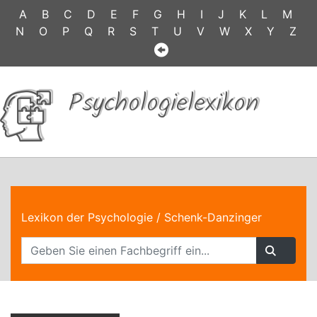
A
B
C
D
E
F
G
H
I
J
K
L
M
N
O
P
Q
R
S
T
U
V
W
X
Y
Z
Psychologielexikon
Lexikon der Psychologie
/ Schenk-Danzinger