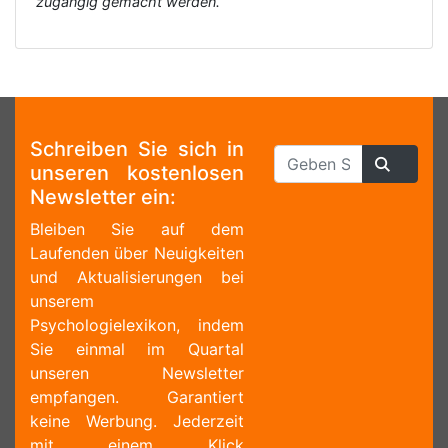
zugängig gemacht werden.
Schreiben Sie sich in
unseren kostenlosen
Newsletter ein:
Bleiben Sie auf dem
Laufenden über Neuigkeiten
und Aktualisierungen bei
unserem
Psychologielexikon, indem
Sie einmal im Quartal
unseren Newsletter
empfangen. Garantiert
keine Werbung. Jederzeit
mit einem Klick