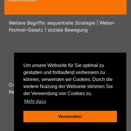
Weitere Begriffe:
sequentielle Strategie
|
Weber-
Fechner-Gesetz
|
soziale Bewegung
Um unsere Webseite für Sie optimal zu
gestalten und fortlaufend verbessern zu
können, verwenden wir Cookies. Durch die
Copyright ©
2026
Psychology48.com - All Rights
weitere Nutzung der Webseite stimmen Sie
Reserved.
der Verwendung von Cookies zu.
Mehr dazu
Verstanden!
Datenschutzhinweise
|
Impressum
|
Nutzungsbestimmungen