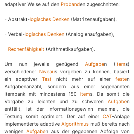
adaptiver Weise auf den
Proband
en zugeschnitten:
- Abstrakt-
logisches Denken
(Matrizenaufgaben),
- Verbal-
logisches Denken
(Analogienaufgaben),
-
Rechenfähigkeit
(Arithmetikaufgaben).
Um nun jeweils genügend
Aufgabe
n (
Item
s)
verschiedener
Niveau
s vorgeben zu können, basiert
ein adaptiver
Test
nicht mehr auf einer
feste
n
Aufgabenanzahl, sondern aus einer sogenannten
Itembank mit mindestens 150
Item
s. Da somit die
Vorgabe zu leichten und zu schweren
Aufgabe
n
entfällt, ist der Informationsgewinn maximal, die
Testung somit optimiert. Der auf einer
CAT
-Anlage
implementierte adaptive
Algorithmus
muß bereits nach
wenigen
Aufgabe
n aus der gegebenen Abfolge von