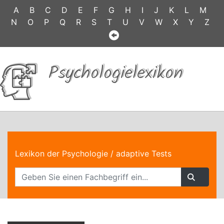
A
B
C
D
E
F
G
H
I
J
K
L
M
N
O
P
Q
R
S
T
U
V
W
X
Y
Z
Psychologielexikon
Lexikon der Psychologie
/ adaptive Tests