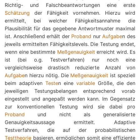
Richtig- und Falschbeantwortungen eine erste
Schätzung
der Fähigkeit vornehmen. Hierzu wird
ermittelt, bei welcher Fähigkeitsannahme die
Plausibilität für das gegebene Antwortmuster maximal
ist. Anschließend erhält der
Proband
nur
Aufgabe
n des
jeweils ermittelten Fähigkeitslevels. Die Testung endet,
wenn eine bestimmte
Meßgenauigkeit
erreicht wird. Es
ist (bei o.g. Testverfahren) nur noch eine
vergleichsweise drastisch reduzierte Anzahl von
Aufgabe
n hierzu nötig. Die
Meßgenauigkeit
ist speziell
beim adaptiven
Teste
n eine
variable
Größe, die den
jeweiligen Testungsbelangen entsprechend vorab
eingestellt und angepaßt werden kann. Im Gegensatz
zur konventionellen Testung wird sie dabei pro
Proband
und nicht als generalisierte
Genauigkeitsaussage ermittelt. Adaptive
Testverfahren, die auf der probabilistischen
Testtheorie
basieren, ermöglichen somit eine effiziente