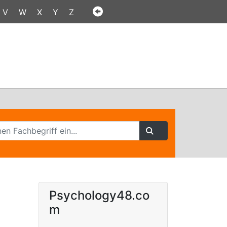
V
W
X
Y
Z
Psychology48.co
m