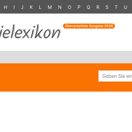
H
I
J
K
L
M
N
O
P
Q
R
S
T
U
ielexikon
Überarbeitete Ausgabe
2026