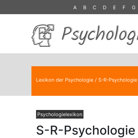
A
B
C
D
E
F
G
Psycholog
Lexikon der Psychologie
/ S-R-Psychologie
Psychologielexikon
S-R-Psychologie