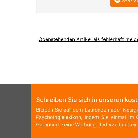
S-R-Mo
Obenstehenden Artikel als fehlerhaft meld
Schreiben Sie sich in unseren kos
Bleiben Sie auf dem Laufenden über Neuigk
Psychologielexikon, indem Sie einmal im 
Garantiert keine Werbung. Jederzeit mit ein