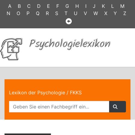
A
B
C
D
E
F
G
H
I
J
K
L
M
N
O
P
Q
R
S
T
U
V
W
X
Y
Z
Psychologielexikon
Lexikon der Psychologie
/ FKKS