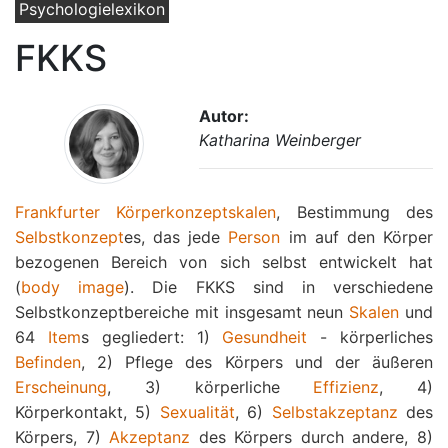
Psychologielexikon
FKKS
Autor:
Katharina Weinberger
Frankfurter Körperkonzeptskalen
, Bestimmung des
Selbstkonzept
es, das jede
Person
im auf den Körper
bezogenen Bereich von sich selbst entwickelt hat
(
body image
). Die FKKS sind in verschiedene
Selbstkonzeptbereiche mit insgesamt neun
Skalen
und
64
Item
s gegliedert: 1)
Gesundheit
- körperliches
Befinden
, 2) Pflege des Körpers und der äußeren
Erscheinung
, 3) körperliche
Effizienz
, 4)
Körperkontakt, 5)
Sexualität
, 6)
Selbstakzeptanz
des
Körpers, 7)
Akzeptanz
des Körpers durch andere, 8)