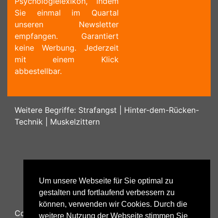
Psychologielexikon, indem
Sie einmal im Quartal
unseren Newsletter
empfangen. Garantiert
keine Werbung. Jederzeit
mit einem Klick
abbestellbar.
Weitere Begriffe:
Strafangst
|
Hinter-dem-Rücken-
Technik
|
Muskelzittern
Um unsere Webseite für Sie optimal zu
gestalten und fortlaufend verbessern zu
können, verwenden wir Cookies. Durch die
Copyright ©
2026
Psychology48.com - All Rights
weitere Nutzung der Webseite stimmen Sie