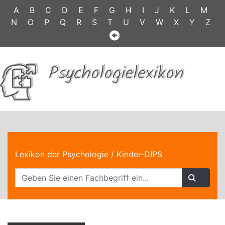
A
B
C
D
E
F
G
H
I
J
K
L
M
N
O
P
Q
R
S
T
U
V
W
X
Y
Z
Psychologielexikon
Lexikon der Psychologie
/ Kinder-DIPS