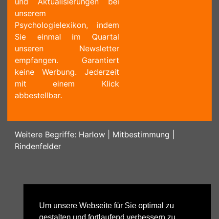
und Aktualisierungen bei
unserem
Psychologielexikon, indem
Sie einmal im Quartal
unseren Newsletter
empfangen. Garantiert
keine Werbung. Jederzeit
mit einem Klick
abbestellbar.
Weitere Begriffe:
Harlow
|
Mitbestimmung
|
Rindenfelder
Um unsere Webseite für Sie optimal zu
gestalten und fortlaufend verbessern zu