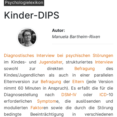
Psychologielexikon
Kinder-DIPS
Autor:
Manuela Bartheim-Rixen
Diagnostisches Interview bei psychischen Störungen
im Kindes- und
Jugendalter
, strukturiertes
Interview
sowohl zur direkten
Befragung
des
Kindes/Jugendlichen als auch in einer parallelen
Elternversion zur
Befragung
der
Eltern
(jede Version
nimmt 60 Minuten in Anspruch). Es erfaßt die für die
Diagnosestellung nach
DSM-IV
oder
ICD
-10
erforderlichen
Symptom
e, die auslösenden und
modulierten
Faktor
en sowie die durch die Störung
bedingte Beeinträchtigung in verschiedenen