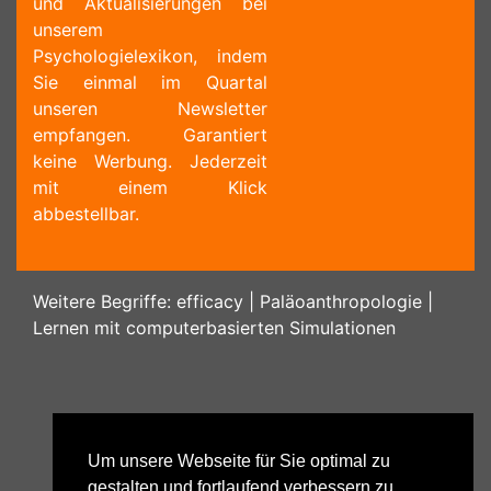
und Aktualisierungen bei
unserem
Psychologielexikon, indem
Sie einmal im Quartal
unseren Newsletter
empfangen. Garantiert
keine Werbung. Jederzeit
mit einem Klick
abbestellbar.
Weitere Begriffe:
efficacy
|
Paläoanthropologie
|
Lernen mit computerbasierten Simulationen
Um unsere Webseite für Sie optimal zu
gestalten und fortlaufend verbessern zu