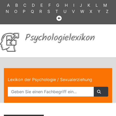
A
B
C
D
E
F
G
H
I
J
K
L
M
N
O
P
Q
R
S
T
U
V
W
X
Y
Z
Psychologielexikon
Lexikon der Psychologie
/ Sexualerziehung