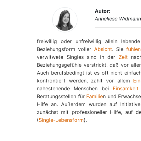
Autor:
Anneliese Widman
freiwillig oder unfreiwillig allein leben
Beziehungsform voller
Absicht
. Sie
fühlen
verwitwete Singles sind in der
Zeit
nach
Beziehungsgefühle verstrickt, daß vor al
Auch berufsbedingt ist es oft nicht einfac
konfrontiert werden, zählt vor allem
Ein
nahestehende Menschen bei
Einsamkeit
Beratungsstellen für
Familie
n und Erwachse
Hilfe an. Außerdem wurden auf Initiativ
zunächst mit professioneller Hilfe, auf d
(
Single-Lebensform
).