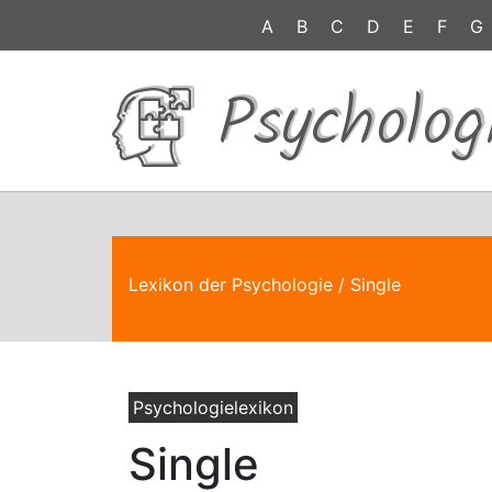
A
B
C
D
E
F
G
Psycholog
Lexikon der Psychologie
/ Single
Psychologielexikon
Single