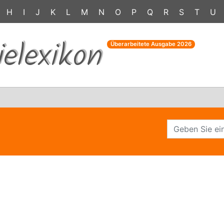
H
I
J
K
L
M
N
O
P
Q
R
S
T
U
ielexikon
Überarbeitete Ausgabe
2026