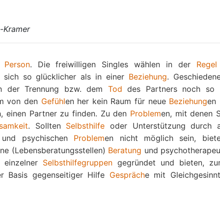
n-Kramer
de
Person
. Die freiwilligen Singles wählen in der
Regel
sich so glücklicher als in einer
Beziehung
. Geschieden
 der Trennung bzw. dem
Tod
des Partners noch so 
lem von den
Gefühl
en her kein Raum für neue
Beziehung
en 
h, einen Partner zu finden. Zu den
Problem
en, mit denen S
samkeit
. Sollten
Selbsthilfe
oder Unterstützung durch 
und psychischen
Problem
en nicht möglich sein, biet
ne (Lebensberatungsstellen)
Beratung
und psychotherapeu
e einzelner
Selbsthilfegruppen
gegründet und bieten, zu
er Basis gegenseitiger Hilfe
Gespräch
e mit Gleichgesinn