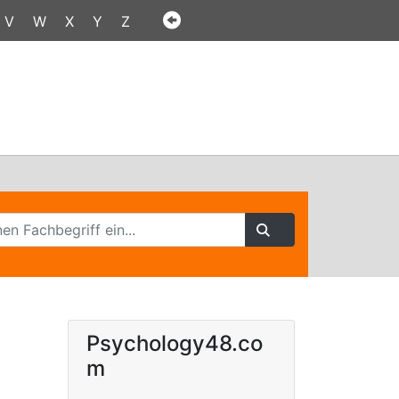
V
W
X
Y
Z
Psychology48.co
m