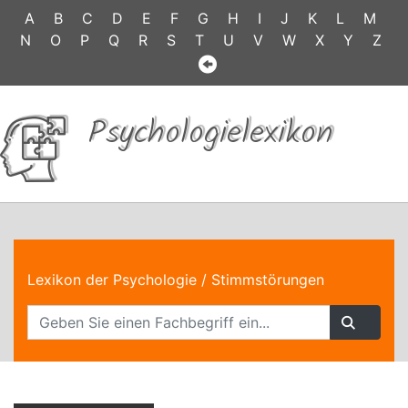
A
B
C
D
E
F
G
H
I
J
K
L
M
N
O
P
Q
R
S
T
U
V
W
X
Y
Z
Psychologielexikon
Lexikon der Psychologie
/ Stimmstörungen