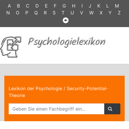
A
B
C
D
E
F
G
H
I
J
K
L
M
N
O
P
Q
R
S
T
U
V
W
X
Y
Z
Psychologielexikon
Lexikon der Psychologie
/ Security-Potential-
Theorie