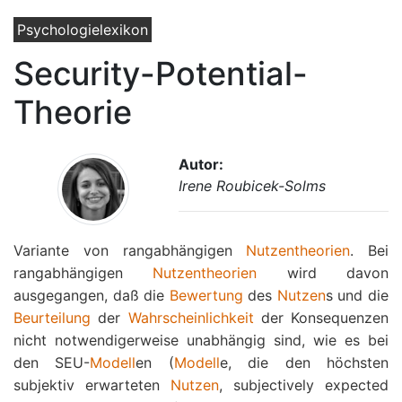
Psychologielexikon
Security-Potential-
Theorie
Autor:
Irene Roubicek-Solms
Variante von rangabhängigen
Nutzentheorien
. Bei
rangabhängigen
Nutzentheorien
wird davon
ausgegangen, daß die
Bewertung
des
Nutzen
s und die
Beurteilung
der
Wahrscheinlichkeit
der Konsequenzen
nicht notwendigerweise unabhängig sind, wie es bei
den SEU-
Modell
en (
Modell
e, die den höchsten
subjektiv erwarteten
Nutzen
, subjectively expected