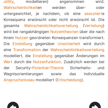
utility
, modellieren) angenommen wird.
Wahrscheinlichkeit
en werden über- oder
untergewichtet, je nachdem, ob eine
assoziiert
e
Konsequenz erwünscht oder nicht erwünscht ist. Die
gesamte
Wahrscheinlichkeitsverteilung
(
Verteilung
)
wird bei rangabhängigen
Nutzentheorien
über die nach
ihrem
Nutzen
geordneten Konsequenzen transformiert.
Die
Einstellung
gegenüber
Unsicherheit
wird durch
eine
Transformation
der
Wahrscheinlichkeitsverteilung
modelliert, die
Einstellung
gegenüber Änderungen im
Wert
durch die
Nutzenfunktion
. Zusätzlich werden bei
der Security-
Potential
-
Theorie
Sicherheits- und
Wagnisorientierungen sowie das individuelle
Anspruchsniveau
modelliert (
Entscheidung
).