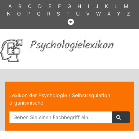
A
B
C
D
E
F
G
H
I
J
K
L
M
N
O
P
Q
R
S
T
U
V
W
X
Y
Z
Psychologielexikon
Lexikon der Psychologie
/ Selbstregulation
organismische