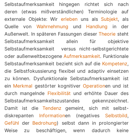
Selbstaufmerksamkeit hingegen richtet sich nach
deren (etwas mißverständlichen) Terminologie auf
externale Objekte: Wir
erleben
uns als
Subjekt
, als
Quelle von
Wahrnehmung
und
Handlung
in der
Außenwelt. In späteren Fassungen dieser
Theorie
steht
Selbstaufmerksamkeit allein für objektive
Selbstaufmerksamkeit  versus nicht-selbstgerichtete
oder außenweltbezogene
Aufmerksamkeit
. Funktionale
Selbstaufmerksamkeit bezieht sich auf die
Kompetenz
,
die Selbstfokussierung flexibel und adaptiv einsetzen
zu können. Dysfunktionale Selbstaufmerksamkeit ist
ein
Merkmal
gestörter kognitiver
Operation
en und ist
durch mangelnde
Flexibilität
und erhöhte Dauer des
Selbstaufmerksamkeitszustandes gekennzeichnet.
Damit ist die
Tendenz
gemeint, sich mit selbst-
diskrepanten
Information
en (negatives
Selbstbild
,
Gefühl
der
Bedrohung
) selbst dann in prolongierter
Weise zu beschäftigen, wenn dadurch keine