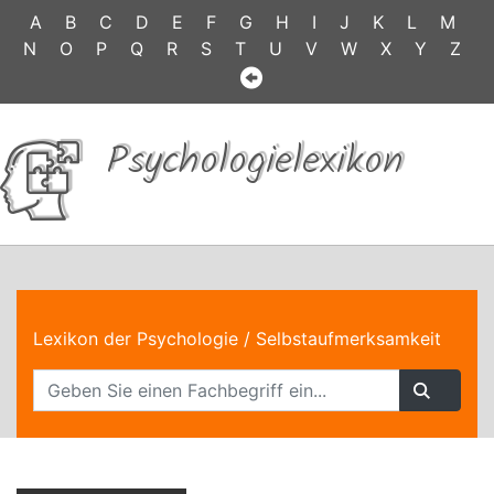
A
B
C
D
E
F
G
H
I
J
K
L
M
N
O
P
Q
R
S
T
U
V
W
X
Y
Z
Psychologielexikon
Lexikon der Psychologie
/ Selbstaufmerksamkeit