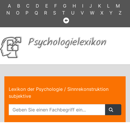
A
B
C
D
E
F
G
H
I
J
K
L
M
N
O
P
Q
R
S
T
U
V
W
X
Y
Z
Psychologielexikon
Lexikon der Psychologie
/ Sinnrekonstruktion
subjektive