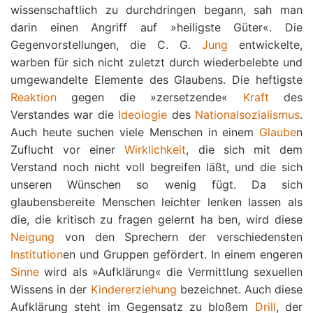
wissenschaftlich zu durchdringen begann, sah man
darin einen Angriff auf »heiligste Güter«. Die
Gegenvorstellungen, die C. G.
Jung
entwickelte,
warben für sich nicht zuletzt durch wiederbelebte und
umgewandelte Elemente des Glaubens. Die heftigste
Reaktion
gegen die »zersetzende«
Kraft
des
Verstandes war die
Ideologie
des
Nationalsozialismus
.
Auch heute suchen viele Menschen in einem
Glaube
n
Zuflucht vor einer
Wirklichkeit
, die sich mit dem
Verstand noch nicht voll begreifen läßt, und die sich
unseren Wünschen so wenig fügt. Da sich
glaubensbereite Menschen leichter lenken lassen als
die, die kritisch zu fragen gelernt ha ben, wird diese
Neigung
von den Sprechern der verschiedensten
Institution
en und Gruppen gefördert. In einem engeren
Sinne
wird als »Aufklärung« die Vermittlung sexuellen
Wissens in der
Kindererziehung
bezeichnet. Auch diese
Aufklärung steht im Gegensatz zu bloßem
Drill
, der