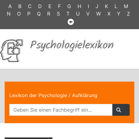
A
B
C
D
E
F
G
H
I
J
K
L
M
N
O
P
Q
R
S
T
U
V
W
X
Y
Z
Psychologielexikon
Lexikon der Psychologie
/ Aufklärung