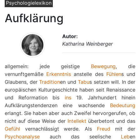
Psychologielexikon
Aufklärung
Autor:
Katharina Weinberger
allgemein: jede geistige
Bewegung
, die
vernunftgemäße
Erkenntnis
anstelle des
Fühlen
s und
Glaubens, der
Tradition
en und
Tabu
s setzen will. In der
europäischen Kulturgeschichte haben seit Renaissance
und Reformation bis
ins
19. Jahrhundert hinein
Aufklärungstendenzen eine wachsende
Bedeutung
erlangt. Sie haben aber auch Zweifel hervorgerufen, ob
nicht auf diese Weise der
Intellekt
überbetont und das
Gefühl
vernachlässigt werde. Als
Freud
mit der
Psychoanalyse
auch das seelische
Leb
en