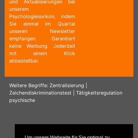
und Aktualisierungen bei
unserem
Psychologielexikon, indem
Sie einmal im Quartal
unseren Newsletter
empfangen. Garantiert
keine Werbung. Jederzeit
mit einem Klick
abbestellbar.
Weitere Begriffe:
Zentralisierung
|
Zeichendiskriminationstest
|
Tätigkeitsregulation
psychische
Um unsere Webseite für Sie optimal zu