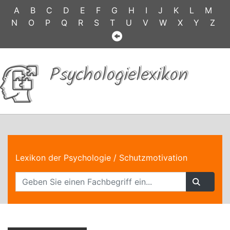
A
B
C
D
E
F
G
H
I
J
K
L
M
N
O
P
Q
R
S
T
U
V
W
X
Y
Z
Psychologielexikon
Lexikon der Psychologie
/ Schutzmotivation