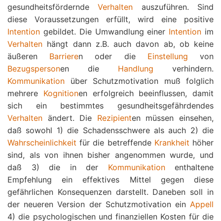
gesundheitsfördernde
Verhalten
auszuführen. Sind
diese Voraussetzungen erfüllt, wird eine positive
Intention
gebildet. Die Umwandlung einer
Intention
im
Verhalten
hängt dann z.B. auch davon ab, ob keine
äußeren
Barriere
n oder die
Einstellung
von
Bezugsperson
en die
Handlung
verhindern.
Kommunikation
über Schutzmotivation muß folglich
mehrere
Kognition
en erfolgreich beeinflussen, damit
sich ein bestimmtes gesundheitsgefährdendes
Verhalten
ändert. Die
Rezipient
en müssen einsehen,
daß sowohl 1) die Schadensschwere als auch 2) die
Wahrscheinlichkeit
für die betreffende
Krankheit
höher
sind, als von ihnen bisher angenommen wurde, und
daß 3) die in der
Kommunikation
enthaltene
Empfehlung ein effektives Mittel gegen diese
gefährlichen Konsequenzen darstellt. Daneben soll in
der neueren Version der Schutzmotivation ein
Appell
4) die psychologischen und finanziellen Kosten für die