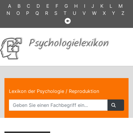
A
B
C
D
E
F
G
H
I
J
K
L
M
N
O
P
Q
R
S
T
U
V
W
X
Y
Z
Psychologielexikon
Lexikon der Psychologie
/ Reproduktion