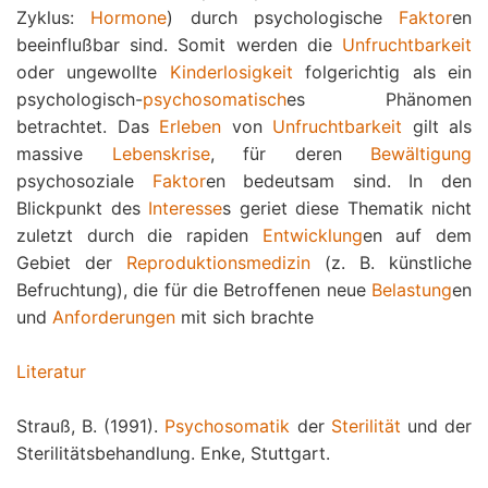
Zyklus:
Hormone
) durch psychologische
Faktor
en
beeinflußbar sind. Somit werden die
Unfruchtbarkeit
oder ungewollte
Kinderlosigkeit
folgerichtig als ein
psychologisch-
psychosomatisch
es Phänomen
betrachtet. Das
Erleben
von
Unfruchtbarkeit
gilt als
massive
Lebenskrise
, für deren
Bewältigung
psychosoziale
Faktor
en bedeutsam sind. In den
Blickpunkt des
Interesse
s geriet diese Thematik nicht
zuletzt durch die rapiden
Entwicklung
en auf dem
Gebiet der
Reproduktionsmedizin
(z. B. künstliche
Befruchtung), die für die Betroffenen neue
Belastung
en
und
Anforderungen
mit sich brachte
Literatur
Strauß, B. (1991).
Psychosomatik
der
Sterilität
und der
Sterilitätsbehandlung. Enke, Stuttgart.