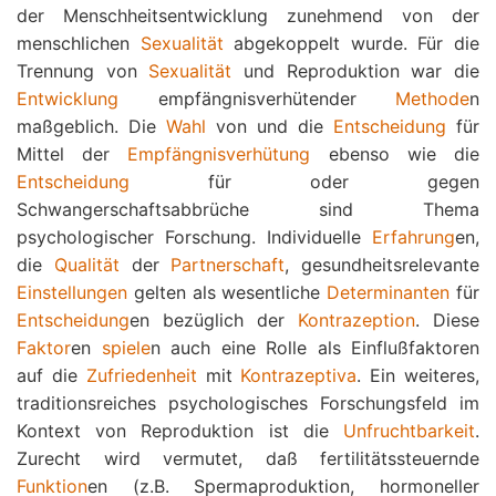
der Menschheitsentwicklung zunehmend von der
menschlichen
Sexualität
abgekoppelt wurde. Für die
Trennung von
Sexualität
und Reproduktion war die
Entwicklung
empfängnisverhütender
Methode
n
maßgeblich. Die
Wahl
von und die
Entscheidung
für
Mittel der
Empfängnisverhütung
ebenso wie die
Entscheidung
für oder gegen
Schwangerschaftsabbrüche sind Thema
psychologischer Forschung. Individuelle
Erfahrung
en,
die
Qualität
der
Partnerschaft
, gesundheitsrelevante
Einstellungen
gelten als wesentliche
Determinanten
für
Entscheidung
en bezüglich der
Kontrazeption
. Diese
Faktor
en
spiele
n auch eine Rolle als Einflußfaktoren
auf die
Zufriedenheit
mit
Kontrazeptiva
. Ein weiteres,
traditionsreiches psychologisches Forschungsfeld im
Kontext von Reproduktion ist die
Unfruchtbarkeit
.
Zurecht wird vermutet, daß fertilitätssteuernde
Funktion
en (z.B. Spermaproduktion, hormoneller