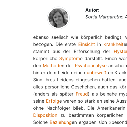
Autor:
Sonja Margarethe 
ebenso seelisch wie körperlich bedingt,
bezogen. Die erste
Einsicht
in
Krankheit
e
stammt aus der Erforschung der
Hyste
körperliche
Symptom
e darstellt. Einen we
den
Methode
n der
Psychoanalyse
anschein
hinter dem Leiden einen
unbewußt
en Krank
Sinn ihres Leidens eingesehen hatten, au
alles persönliche Geschehen, auch das kö
(anders als später
Freud
) als beinahe my
seine
Erfolg
e waren so stark an seine Auss
ohne Nachfolger blieb. Die Amerikaner
Disposition
zu bestimmten körperlichen
Solche
Beziehung
en ergaben sich »besond