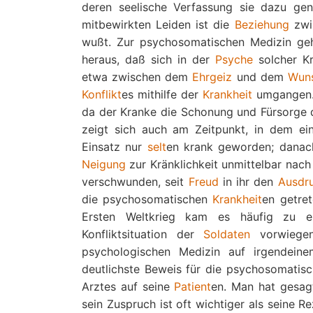
deren seelische Verfassung sie dazu ge
mitbewirkten Leiden ist die
Beziehung
zwi
wußt. Zur psychosomatischen Medizin ge
heraus, daß sich in der
Psyche
solcher K
etwa zwischen dem
Ehrgeiz
und dem
Wun
Konflikt
es mithilfe der
Krankheit
umgangen. 
da der Kranke die Schonung und Fürsorge 
zeigt sich auch am Zeitpunkt, in dem e
Einsatz nur
selt
en krank geworden; danach 
Neigung
zur Kränklichkeit unmittelbar nach
verschwunden, seit
Freud
in ihr den
Ausdr
die psychosomatischen
Krankheit
en getret
Ersten Weltkrieg kam es häufig zu 
Konfliktsituation der
Soldaten
vorwiegen
psychologischen Medizin auf irgende
deutlichste Beweis für die psychosomatis
Arztes auf seine
Patient
en. Man hat gesagt
sein Zuspruch ist oft wichtiger als seine R