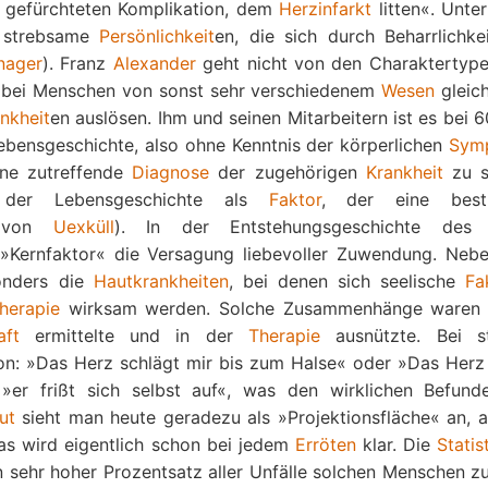
n gefürchteten Komplikation, dem
Herzinfarkt
litten«. Unte
d strebsame
Persönlichkeit
en, die sich durch Beharrlichke
nager
). Franz
Alexander
geht nicht von den Charaktertype
ie bei Menschen von sonst sehr verschiedenem
Wesen
gleich
nkheit
en auslösen. Ihm und seinen Mitarbeitern ist es bei 
Lebensgeschichte, also ohne Kenntnis der körperlichen
Sym
ine zutreffende
Diagnose
der zugehörigen
Krankheit
zu st
er Lebensgeschichte als
Faktor
, der eine best
re von
Uexküll
). In der Entstehungsgeschichte des 
»Kernfaktor« die Versagung liebevoller Zuwendung. Neb
onders die
Hautkrankheiten
, bei denen sich seelische
Fa
herapie
wirksam werden. Solche Zusammenhänge waren
aft
ermittelte und in der
Therapie
ausnützte. Bei s
 »Das Herz schlägt mir bis zum Halse« oder »Das Herz 
»er frißt sich selbst auf«, was den wirklichen Befund
ut
sieht man heute geradezu als »Projektionsfläche« an, a
as wird eigentlich schon bei jedem
Erröten
klar. Die
Statis
 sehr hoher Prozentsatz aller Unfälle solchen Menschen zu