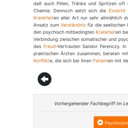
daß auch Pillen, Tränke und Spritzen of
Chemie. Dennoch setzt sich die
Einsicht
Krankheit
en aller Art nur sehr allmählich d
Ansatz zum
Verständnis
für die seelischen 
den psychisch mitbedingten
Krankheit
en be
Verbindung zwischen somatischer und psy
des
Freud
-Vertrauten Sandor Ferenczy. I
praktischen Ärzten zusammen, beraten mit i
Konflikt
e, die sich bei ihren
Patient
en mit d
Vorhergehender Fachbegriff im Le
Psychosom