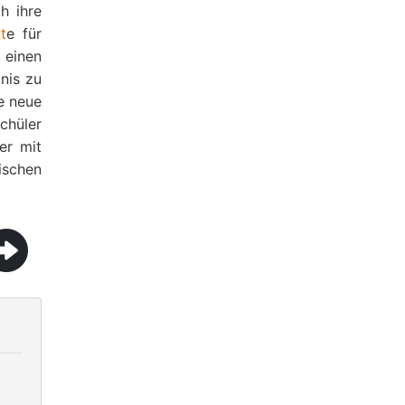
h ihre
kt
e für
 einen
tnis zu
e neue
chüler
er mit
ischen