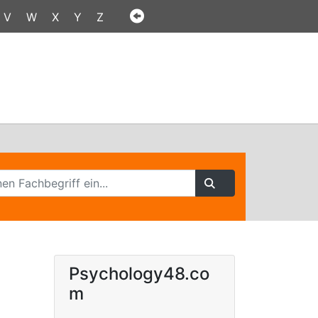
V
W
X
Y
Z
Psychology48.co
m