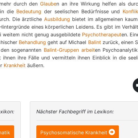
t mehr durch den
Glaube
n an ihre Wirkung helfen als durc
in die
Bedeutung
der seelischen Bedürfnisse und
Konfli
urch. Die ärztliche
Ausbildung
bietet im allgemeinen kaum
Hintergründe eines körperlichen Leidens. Es gibt im Verhäl
i weitem nicht genug ausgebildete
Psychotherapeut
en. Ein
chischer
Behandlung
geht auf Michael
Balint
zurück, einen S
n den sogenannten
Balint-Gruppen
arbeit
en Psychoanalytik
hnen ihre Fälle und vermitteln ihnen Einblick in die seel
er
Krankheit
äußern.
xikon:
Nächster Fachbegriff im Lexikon:
atik
Psychosomatische Krankheit