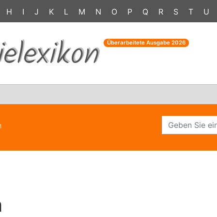
H
I
J
K
L
M
N
O
P
Q
R
S
T
U
ielexikon
Überarbeitete Ausgabe
2026
h
h