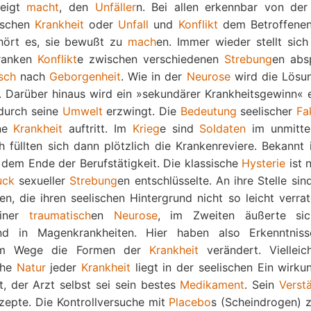
neigt
macht
, den
Unfäller
n. Bei allen erkennbar von de
schen
Krankheit
oder
Unfall
und
Konflikt
dem Betroffene
hört es, sie bewußt zu
mach
en. Immer wieder stellt sich
ranken
Konflikt
e zwischen verschiedenen
Strebung
en absp
sch
nach
Geborgenheit
. Wie in der
Neurose
wird die Lösu
Darüber hinaus wird ein »sekundärer Krankheitsgewinn« er
durch seine
Umwelt
erzwingt. Die
Bedeutung
seelischer
Fa
ine
Krankheit
auftritt. Im
Krieg
e sind
Soldaten
im unmitte
füllten sich dann plötzlich die Krankenreviere. Bekannt i
 dem Ende der Berufstätigkeit. Die klassische
Hysterie
ist 
uck
sexueller
Strebung
en entschlüsselte. An ihre Stelle si
en, die ihren seelischen Hintergrund nicht so leicht verra
einer
traumatisch
en
Neurose
, im Zweiten äußerte sic
d in Magenkrankheiten. Hier haben also Erkenntnis
inem Wege die Formen der
Krankheit
verändert. Vielleic
che
Natur
jeder
Krankheit
liegt in der seelischen Ein wirku
, der Arzt selbst sei sein bestes
Medikament
. Sein
Verst
ezepte. Die Kontrollversuche mit
Placebo
s (Scheindrogen) z