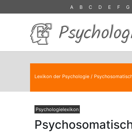
A
B
C
D
E
F
G
Psycholog
Lexikon der Psychologie
/ Psychosomatisc
Psychologielexikon
Psychosomatisc