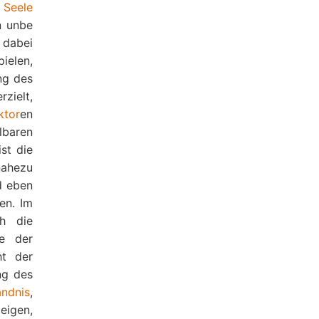
r
Seele
n unbe
 dabei
ielen,
ng des
zielt,
ktor
en
lbaren
st die
nahezu
nd eben
ten. Im
h die
se der
ht der
ng des
ändnis
,
eigen,