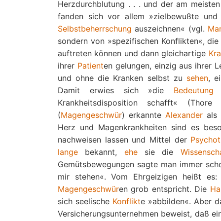
Herzdurchblutung . . . und der am meiste
fanden sich vor allem »zielbewußte un
Selbstbeherrschung
auszeichnen« (vgl.
Ma
sondern von »spezifischen Konflikten«, d
auftreten können und dann gleichartige
Kra
ihrer
Patient
en gelungen, einzig aus ihrer 
und ohne die Kranken selbst zu
sehen
, e
Damit erwies sich »die
Bedeutung
d
Krankheitsdisposition schafft« (Tho
(
Magengeschwür
) erkannte
Alexander
als 
Herz und Magenkrankheiten sind es bes
nachweisen lassen und Mittel der
Psychot
lange
bekannt,
ehe
sie die
Wissensch
Gemütsbewegungen sagte man immer schon:
mir stehen«. Vom Ehrgeizigen heißt es: 
Magengeschwür
en grob entspricht. Die
Ha
sich seelische
Konflikt
e »abbilden«. Aber d
Versicherungsunternehmen beweist, daß ein