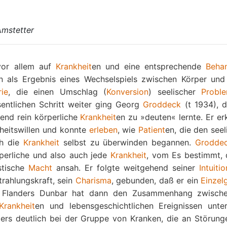
Amstetter
 vor allem auf
Krankheit
en und eine entsprechende
Beha
n als Ergebnis eines Wechselspiels zwischen Körper un
rie
, die einen Umschlag (
Konversion
) seelischer
Probl
sentlichen Schritt weiter ging Georg
Groddeck
(t 1934), d
end rein körperliche
Krankheit
en zu »deuten« lernte. Er er
heitswillen und konnte
erleben
, wie
Patient
en, die den see
ch die
Krankheit
selbst zu überwinden begannen.
Grodde
rperliche und also auch jede
Krankheit
, vom Es bestimmt, 
stische
Macht
ansah. Er folgte weitgehend seiner
Intuitio
trahlungskraft, sein
Charisma
, gebunden, daß er ein
Einzel
in Flanders Dunbar hat dann den Zusammenhang zwisch
Krankheit
en und lebensgeschichtlichen Ereignissen unter
ers deutlich bei der Gruppe von Kranken, die an Störung