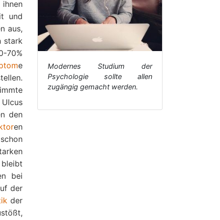
r ihnen
it und
n aus,
 stark
60-70%
ptom
e
Modernes Studium der
Psychologie sollte allen
ellen.
zugängig gemacht werden.
immte
Ulcus
en den
ktor
en
 schon
tarken
bleibt
en bei
uf der
tik
der
stößt,