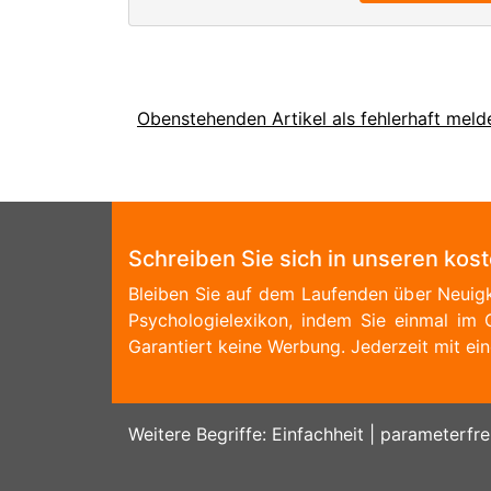
Obenstehenden Artikel als fehlerhaft meld
Schreiben Sie sich in unseren kos
Bleiben Sie auf dem Laufenden über Neuigk
Psychologielexikon, indem Sie einmal im 
Garantiert keine Werbung. Jederzeit mit ein
Weitere Begriffe:
Einfachheit
|
parameterfre