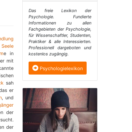
Das freie Lexikon der
Psychologie. Fundierte
Informationen zu allen
Fachgebieten der Psychologie,
für Wissenschaftler, Studenten,
ndlung
Praktiker & alle Interessierten.
d
Seele
Professionell dargeboten und
em
e in
kostenlos zugängig.
er mit
kannte
Psychologielexikon
lischen
ck
sah
das er
n
, und
gänger
en der
sucht.
en der