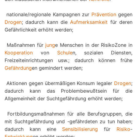
 nationale/regionale Kampagnen zur
Prävention
gegen
Drogen
; dadurch kann die
Aufmerksamkeit
für deren
Gefährlichkeit erhöht werden;
 Maßnahmen für
jung
e Menschen in der RisikoZone in
Kooperation
von
Schule
n, sozialen Diensten,
Freizeiteinrichtungen usw.; dadurch können frühe
Gefährdung
en gemindert werden;
 Aktionen gegen übermäßigen Konsum legaler
Drogen
;
dadurch kann das Problembewußtsein für die
Allgemeinheit der Suchtgefährdung erhöht werden;
 Fortbildungsmaßnahmen für alle Berufsgruppen, die
mit Suchtgefährdung und -gefährdeten zu tun haben;
dadurch kann eine
Sensibilisierung
für
Risiko
-
Entwicklung
en erhöht werden: