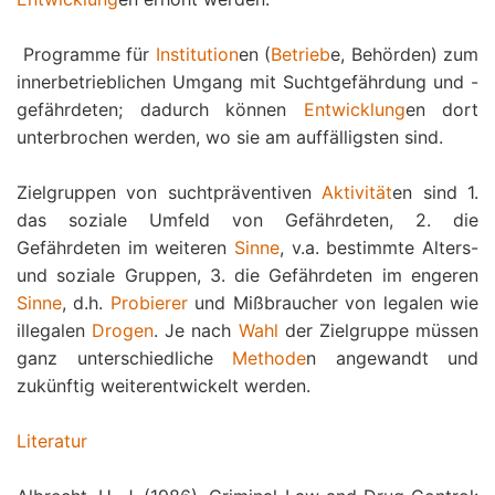
 Programme für
Institution
en (
Betrieb
e, Behörden) zum
innerbetrieblichen Umgang mit Suchtgefährdung und -
gefährdeten; dadurch können
Entwicklung
en dort
unterbrochen werden, wo sie am auffälligsten sind.
Zielgruppen von suchtpräventiven
Aktivität
en sind 1.
das soziale Umfeld von Gefährdeten, 2. die
Gefährdeten im weiteren
Sinne
, v.a. bestimmte Alters-
und soziale Gruppen, 3. die Gefährdeten im engeren
Sinne
, d.h.
Probierer
und Mißbraucher von legalen wie
illegalen
Drogen
. Je nach
Wahl
der Zielgruppe müssen
ganz unterschiedliche
Methode
n angewandt und
zukünftig weiterentwickelt werden.
Literatur