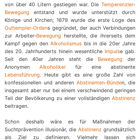
von über 40 Litern gestiegen war. Die
Temperenzler
-
Bewegung
entstand und wurde unterstützt durch
Könige und Kirchen; 1879 wurde die erste Loge des
Guttempler-Orden
s gegründet, der auch Verbindungen
zur Arbeiter-
Bewegung
herstellte, die ihrerseits dem
Kampf gegen den
Alkoholismus
bis in die 20er Jahre
des 20. Jahrhunderts hinein wesentliche
Impuls
e gab.
Seit den 40er Jahren steht die
Bewegung
der
Anonymen
Alkoholiker
für eine abstinente
Lebensführung
. Heute gibt es eine große Zahl von
konfessionellen und anderen
Abstinenten-Bünde
n, die
insgesamt aber nur bei einem verschwindend geringen
Teil der Bevölkerung zu einer vollständigen
Abstinenz
beitragen.
Schon deshalb wäre es für Maßnahmen der
Suchtprävention illusionär, die
Abstinenz
grundsätzlich
als Ziel zu definieren. Vielmehr lassen sich