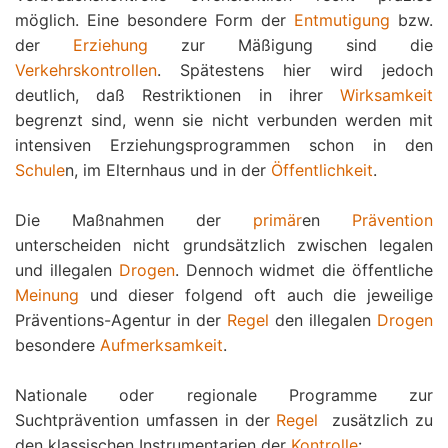
möglich. Eine besondere Form der
Entmutigung
bzw.
der
Erziehung
zur Mäßigung sind die
Verkehrskontrollen
. Spätestens hier wird jedoch
deutlich, daß Restriktionen in ihrer
Wirksamkeit
begrenzt sind, wenn sie nicht verbunden werden mit
intensiven Erziehungsprogrammen schon in den
Schule
n, im Elternhaus und in der
Öffentlichkeit
.
Die Maßnahmen der
primär
en
Prävention
unterscheiden nicht grundsätzlich zwischen legalen
und illegalen
Drogen
. Dennoch widmet die öffentliche
Meinung
und dieser folgend oft auch die jeweilige
Präventions-Agentur in der
Regel
den illegalen
Drogen
besondere
Aufmerksamkeit
.
Nationale oder regionale Programme zur
Suchtprävention umfassen in der
Regel
 zusätzlich zu
den klassischen Instrumentarien der
Kontrolle
: