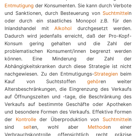
Entmutigung
der Konsumenten. Sie kann durch Verbote
und Sanktionen, durch Besteuerung von
Suchtmittel
n
oder durch ein staatliches Monopol z.B. für den
Inlandshandel mit
Alkohol
durchgesetzt werden.
Dadurch wird jedenfalls erreicht, daß der Pro-Kopf-
Konsum gering gehalten und die Zahl der
problematischen Konsument/innen begrenzt werden
können. Eine Minderung der Zahl der
Abhängigkeitskranken durch diese Strategie ist nicht
nachgewiesen. Zu den Entmutigungs-
Strategien
beim
Kauf von Suchtstoffen
gehör
en weiter
Altersbeschränkungen, die Eingrenzung des Verkaufs
auf Öffnungszeiten und -tage, die Beschränkung des
Verkaufs auf bestimmte Geschäfte oder Apotheken
und besondere Formen des Verkaufs. Effektive Formen
der
Kontrolle
der Überproduktion von
Suchtmittel
n
sind
selt
en, wohl aber
Methode
n einer
Verbrauchskontrolle offensichtlich recht präzise