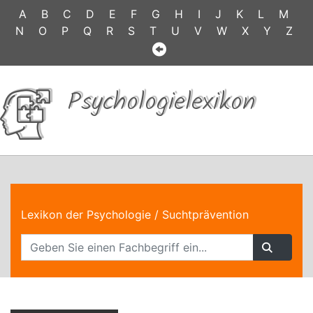
A
B
C
D
E
F
G
H
I
J
K
L
M
N
O
P
Q
R
S
T
U
V
W
X
Y
Z
Psychologielexikon
Lexikon der Psychologie
/ Suchtprävention