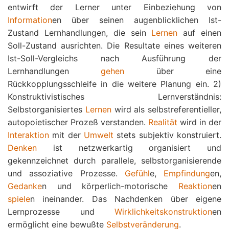
entwirft der Lerner unter Einbeziehung von
Information
en über seinen augenblicklichen Ist-
Zustand Lernhandlungen, die sein
Lernen
auf einen
Soll-Zustand ausrichten. Die Resultate eines weiteren
Ist-Soll-Vergleichs nach Ausführung der
Lernhandlungen
gehen
über eine
Rückkopplungsschleife in die weitere Planung ein. 2)
Konstruktivistisches Lernverständnis:
Selbstorganisiertes
Lernen
wird als selbstreferentieller,
autopoietischer Prozeß verstanden.
Realität
wird in der
Interaktion
mit der
Umwelt
stets subjektiv konstruiert.
Denken
ist netzwerkartig organisiert und
gekennzeichnet durch parallele, selbstorganisierende
und assoziative Prozesse.
Gefühl
e,
Empfindung
en,
Gedanke
n und körperlich-motorische
Reaktion
en
spiele
n ineinander. Das Nachdenken über eigene
Lernprozesse und
Wirklichkeitskonstruktion
en
ermöglicht eine bewußte
Selbstveränderung
.