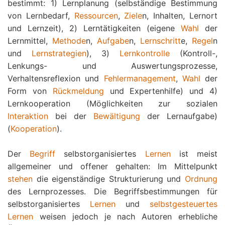
bestimmt: 1) Lernplanung (selbständige Bestimmung
von Lernbedarf,
Ressourcen
,
Ziele
n, Inhalten, Lernort
und Lernzeit), 2) Lerntätigkeiten (eigene
Wahl
der
Lernmittel,
Methode
n,
Aufgabe
n,
Lernschritt
e,
Regel
n
und
Lernstrategien
), 3)
Lernkontrolle
(Kontroll-,
Lenkungs- und Auswertungsprozesse,
Verhaltensreflexion und
Fehlermanagement
,
Wahl
der
Form von
Rückmeldung
und Expertenhilfe) und 4)
Lernkooperation (Möglichkeiten zur sozialen
Interaktion
bei der
Bewältigung
der Lernaufgabe)
(
Kooperation
).
Der
Begriff
selbstorganisiertes
Lernen
ist meist
allgemeiner und offener gehalten: Im Mittelpunkt
stehen
die eigenständige Strukturierung und
Ordnung
des Lernprozesses. Die Begriffsbestimmungen für
selbstorganisiertes
Lernen
und
selbstgesteuertes
Lernen
weisen jedoch je nach Autoren erhebliche