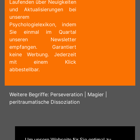
Laufenden über Neuigkeiten
und Aktualisierungen bei
unserem
Psychologielexikon, indem
Sie einmal im Quartal
unseren Newsletter
empfangen. Garantiert
keine Werbung. Jederzeit
mit einem Klick
abbestellbar.
Weitere Begriffe:
Perseveration
|
Magier
|
peritraumatische Dissoziation
Um unsere Webseite für Sie optimal zu