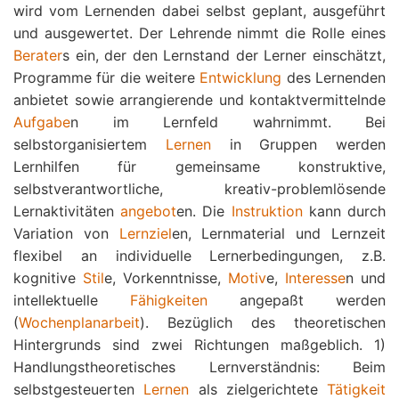
wird vom Lernenden dabei selbst geplant, ausgeführt
und ausgewertet. Der Lehrende nimmt die Rolle eines
Berater
s ein, der den Lernstand der Lerner einschätzt,
Programme für die weitere
Entwicklung
des Lernenden
anbietet sowie arrangierende und kontaktvermittelnde
Aufgabe
n im Lernfeld wahrnimmt. Bei
selbstorganisiertem
Lernen
in Gruppen werden
Lernhilfen für gemeinsame konstruktive,
selbstverantwortliche, kreativ-problemlösende
Lernaktivitäten
angebot
en. Die
Instruktion
kann durch
Variation von
Lernziel
en, Lernmaterial und Lernzeit
flexibel an individuelle Lernerbedingungen, z.B.
kognitive
Stil
e, Vorkenntnisse,
Motiv
e,
Interesse
n und
intellektuelle
Fähigkeiten
angepaßt werden
(
Wochenplanarbeit
). Bezüglich des theoretischen
Hintergrunds sind zwei Richtungen maßgeblich. 1)
Handlungstheoretisches Lernverständnis: Beim
selbstgesteuerten
Lernen
als zielgerichtete
Tätigkeit