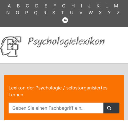
A
B
C
D
E
F
G
H
I
J
K
L
M
N
O
P
Q
R
S
T
U
V
W
X
Y
Z
Psychologielexikon
Lexikon der Psychologie
/ selbstorganisiertes
Lernen