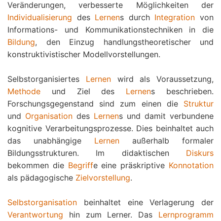
Veränderungen, verbesserte Möglichkeiten der
Individualisierung
des
Lernen
s durch
Integration
von
Informations- und Kommunikationstechniken in die
Bildung
, den Einzug handlungstheoretischer und
konstruktivistischer Modellvorstellungen.
Selbstorganisiertes
Lernen
wird als Voraussetzung,
Methode
und Ziel des
Lernen
s beschrieben.
Forschungsgegenstand sind zum einen die
Struktur
und
Organisation
des
Lernen
s und damit verbundene
kognitive Verarbeitungsprozesse. Dies beinhaltet auch
das unabhängige
Lernen
außerhalb formaler
Bildungsstrukturen. Im didaktischen
Diskurs
bekommen die
Begriff
e eine präskriptive
Konnotation
als pädagogische
Zielvorstellung
.
Selbstorganisation
beinhaltet eine Verlagerung der
Verantwortung
hin zum Lerner. Das
Lernprogramm