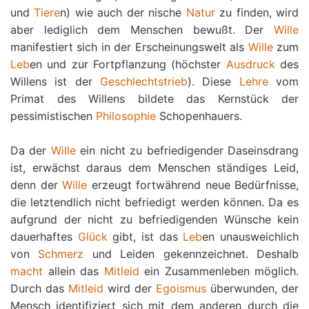
und
Tiere
n) wie auch der nische
Natur
zu finden, wird
aber lediglich dem Menschen bewußt. Der
Wille
manifestiert sich in der Erscheinungswelt als
Wille
zum
Leb
en und zur Fortpflanzung (höchster
Ausdruck
des
Willens ist der
Geschlechtstrieb
). Diese
Lehre
vom
Primat des Willens bildete das Kernstück der
pessimistischen
Philosophie
Schopenhauers.
Da der
Wille
ein nicht zu befriedigender Daseinsdrang
ist, erwächst daraus dem Menschen ständiges Leid,
denn der
Wille
erzeugt fortwährend neue Bedürfnisse,
die letztendlich nicht befriedigt werden können. Da es
aufgrund der nicht zu befriedigenden Wünsche kein
dauerhaftes
Glück
gibt, ist das
Leb
en unausweichlich
von
Schmerz
und Leiden gekennzeichnet. Deshalb
macht
allein das
Mitleid
ein Zusammenleben möglich.
Durch das
Mitleid
wird der
Egoismus
überwunden, der
Mensch identifiziert sich mit dem anderen durch die