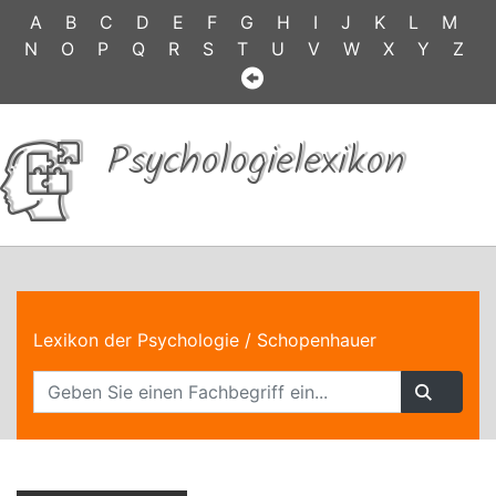
A
B
C
D
E
F
G
H
I
J
K
L
M
N
O
P
Q
R
S
T
U
V
W
X
Y
Z
Psychologielexikon
Lexikon der Psychologie
/ Schopenhauer