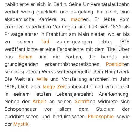
habilitierte er sich in Berlin. Seine Universitätslaufbahn
verlief wenig glücklich, und es gelang ihm nicht, eine
akademische Karriere zu
mach
en. Er lebte vom
ererbten väterlichen Vermögen und ließ sich 1831 als
Privatgelehrter in Frankfurt am Main nieder, wo er bis
zu seinem
Tod
zurückgezogen lebte. 1816
veröffentlichte er eine Farbenlehre mit dem Titel Über
das
Sehen
und die Farben, die bereits die
grundlegenden erkenntnistheoretischen
Position
en
seines späteren Werks widerspiegelte. Sein Hauptwerk
Die Welt als
Wille
und Vorstellung erschien im Jahr
1819, blieb aber
lange
Zeit
unbeachtet und erfuhr erst
in seinem letzten Lebensjahrzehnt Anerkennung.
Neben der
Arbeit
an seinen
Schrift
en widmete sich
Schopenhauer vor allem dem Studium der
buddhistischen und hinduistischen
Philosophie
sowie
der
Mystik
.