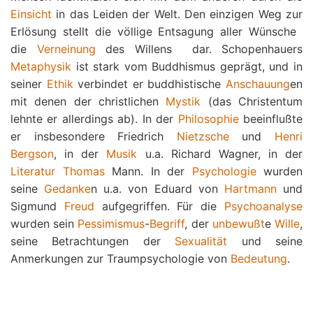
Einsicht
in das Leiden der Welt. Den einzigen Weg zur
Erlösung stellt die völlige Entsagung aller Wünsche 
die
Verneinung
des Willens  dar. Schopenhauers
Metaphysik
ist stark vom Buddhismus geprägt, und in
seiner
Ethik
verbindet er buddhistische
Anschauung
en
mit denen der christlichen
Mystik
(das Christentum
lehnte er allerdings ab). In der
Philosophie
beeinflußte
er insbesondere Friedrich
Nietzsche
und
Henri
Bergson
, in der
Musik
u.a. Richard Wagner, in der
Literatur
Thomas
Mann. In der
Psychologie
wurden
seine
Gedanke
n u.a. von Eduard von
Hartmann
und
Sigmund
Freud
aufgegriffen. Für die
Psychoanalyse
wurden sein
Pessimismus
-
Begriff
, der
unbewußt
e
Wille
,
seine Betrachtungen der
Sexualität
und seine
Anmerkungen zur Traumpsychologie von
Bedeutung
.