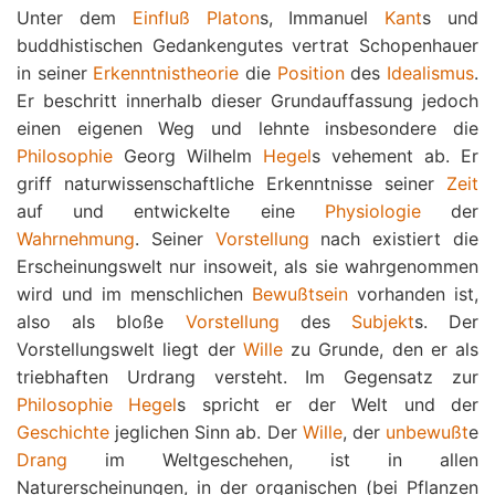
Unter dem
Einfluß
Platon
s, Immanuel
Kant
s und
buddhistischen Gedankengutes vertrat Schopenhauer
in seiner
Erkenntnistheorie
die
Position
des
Idealismus
.
Er beschritt innerhalb dieser Grundauffassung jedoch
einen eigenen Weg und lehnte insbesondere die
Philosophie
Georg Wilhelm
Hegel
s vehement ab. Er
griff naturwissenschaftliche Erkenntnisse seiner
Zeit
auf und entwickelte eine
Physiologie
der
Wahrnehmung
. Seiner
Vorstellung
nach existiert die
Erscheinungswelt nur insoweit, als sie wahrgenommen
wird und im menschlichen
Bewußtsein
vorhanden ist,
also als bloße
Vorstellung
des
Subjekt
s. Der
Vorstellungswelt liegt der
Wille
zu Grunde, den er als
triebhaften Urdrang versteht. Im Gegensatz zur
Philosophie
Hegel
s spricht er der Welt und der
Geschichte
jeglichen Sinn ab. Der
Wille
, der
unbewußt
e
Drang
im Weltgeschehen, ist in allen
Naturerscheinungen, in der organischen (bei Pflanzen