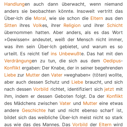
Handlung
en auch dann überwacht, wenn niemand
anders sie beobachten könnte. Insoweit vertritt das
Über-Ich die
Moral
, wie sie schon die
Eltern
aus den
Sitten
ihres
Volk
es, ihrer
Religion
und ihrer
Schicht
übernommen hatten. Aber anders, als es das Wort
»Gewissen« andeutet, weiß der Mensch nicht immer,
was ihm sein Über-Ich gebietet, und warum es so
urteilt. Es reicht tief
ins
Unbewußt
e. Das hat mit den
Verdrängung
en zu tun, die sich aus dem
Oedipus
-
Konflikt
ergaben: Der Knabe, der in seiner begehrenden
Liebe
zur
Mutter
den
Vater
»weghaben« (töten) wollte,
aber auch dessen Schutz und
Liebe
braucht, und sich
nach dessen
Vorbild
richtet, identifiziert sich
jetzt
mit
ihm, indem er dessen Geboten folgt. Da der
Konflikt
des Mädchens zwischen
Vater
und
Mutter
eine etwas
andere
Geschichte
hat und nicht ebenso scharf ist,
bildet sich das weibliche Über-Ich meist nicht so stark
aus wie das des Mannes. Das
Vorbild
der
Eltern
wird