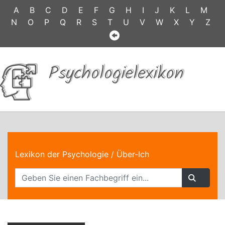
A
B
C
D
E
F
G
H
I
J
K
L
M
N
O
P
Q
R
S
T
U
V
W
X
Y
Z
Psychologielexikon
Lexikon der Psychologie
/ Über-Ich