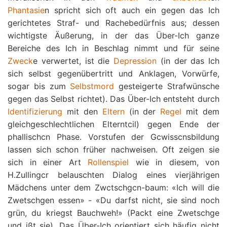
Phantasie
n spricht sich oft auch ein gegen das Ich
gerichtetes Straf- und Rachebedürfnis aus; dessen
wichtigste Äußerung, in der das Über-Ich ganze
Bereiche des Ich in Beschlag nimmt und für seine
Zweck
e verwertet, ist die
Depression
(in der das Ich
sich selbst gegenübertritt und Anklagen, Vorwürfe,
sogar bis zum
Selbstmord
gesteigerte Strafwünsche
gegen das Selbst richtet). Das Über-Ich entsteht durch
Identifizierung
mit den
Eltern
(in der
Regel
mit dem
gleichgeschlechtlichen Elterntcil) gegen Ende der
phallischcn Phase. Vorstufen der Gcwisscnsbildung
lassen sich schon früher nachweisen. Oft zeigen sie
sich in einer Art
Rollenspiel
wie in diesem, von
H.Zullingcr belauschten Dialog eines vierjährigen
Mädchens unter dem Zwctschgcn-baum: «Ich will die
Zwetschgen essen» - «Du darfst nicht, sie sind noch
grün, du kriegst Bauchweh!» (Packt eine Zwetschge
und ißt sie). Das Über-Ich orientiert sich häufig nicht