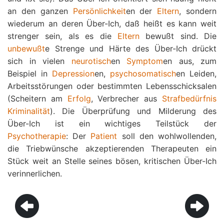
an den ganzen
Persönlichkeit
en der
Eltern
, sondern
wiederum an deren Über-Ich, daß heißt es kann weit
strenger sein, als es die
Eltern
bewußt sind. Die
unbewußt
e Strenge und Härte des Über-Ich drückt
sich in vielen
neurotisch
en
Symptom
en aus, zum
Beispiel in
Depression
en,
psychosomatisch
en Leiden,
Arbeitsstörungen oder bestimmten Lebensschicksalen
(Scheitern am
Erfolg
, Verbrecher aus
Strafbedürfnis
Kriminalität
). Die Überprüfung und Milderung des
Über-Ich ist ein wichtiges Teilstück der
Psychotherapie
: Der
Patient
soll den wohlwollenden,
die Triebwünsche akzeptierenden Therapeuten ein
Stück weit an Stelle seines bösen, kritischen Über-Ich
verinnerlichen.