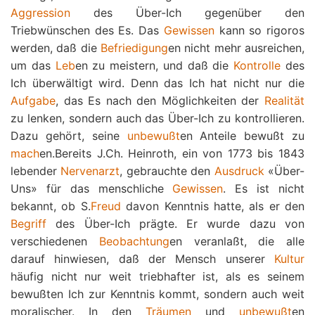
Aggression
des Über-Ich gegenüber den
Triebwünschen des Es. Das
Gewissen
kann so rigoros
werden, daß die
Befriedigung
en nicht mehr ausreichen,
um das
Leb
en zu meistern, und daß die
Kontrolle
des
Ich überwältigt wird. Denn das Ich hat nicht nur die
Aufgabe
, das Es nach den Möglichkeiten der
Realität
zu lenken, sondern auch das Über-Ich zu kontrollieren.
Dazu gehört, seine
unbewußt
en Anteile bewußt zu
mach
en.Bereits J.Ch. Heinroth, ein von 1773 bis 1843
lebender
Nervenarzt
, gebrauchte den
Ausdruck
«Über-
Uns» für das menschliche
Gewissen
. Es ist nicht
bekannt, ob S.
Freud
davon Kenntnis hatte, als er den
Begriff
des Über-Ich prägte. Er wurde dazu von
verschiedenen
Beobachtung
en veranlaßt, die alle
darauf hinwiesen, daß der Mensch unserer
Kultur
häufig nicht nur weit triebhafter ist, als es seinem
bewußten Ich zur Kenntnis kommt, sondern auch weit
moralischer. In den
Träumen
und
unbewußt
en