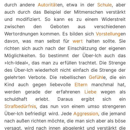
durch andere
Autorität
en, etwa in der
Schule
, aber
auch durch das Beispiel der Mitmenschen verstärkt
und modifiziert. So kann es zu einem Widerstreit
zwischen den Geboten aus verschiedenen
Wertordnungen kommen. Es bilden sich
Vorstellung
en
davon, was man selbst für
wert
halten sollte. Sie
richten sich auch nach der Einschätzung der eigenen
Möglichkeiten. So bestimmt der Über-Ich auch das
»Ich-Ideal«, das man zu erfüllen trachtet. Die Strenge
des Über-Ich wiederholt nicht einfach die Strenge der
gelehrten Verbote. Die rebellischen
Gefühl
e, die ein
Kind auch gegen liebevolle
Eltern
manchmal hat,
werden gerade der erfahrenen
Liebe
wegen als
schuldhaft erlebt. Daraus ergibt sich ein
Strafbedürfnis
, das nun von einem umso strengeren
Über-Ich befriedigt wird. Jede
Aggression
, die jemand
nach außen richten möchte, die man sich aber als böse
versagt, wird nach innen abgelenkt und verstärkt die