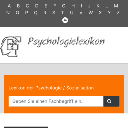
A
B
C
D
E
F
G
H
I
J
K
L
M
N
O
P
Q
R
S
T
U
V
W
X
Y
Z
Psychologielexikon
Lexikon der Psychologie
/ Sozialisation