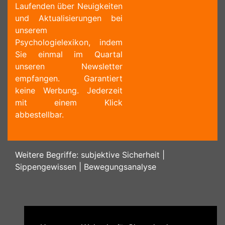
Laufenden über Neuigkeiten
und Aktualisierungen bei
unserem
Psychologielexikon, indem
Sie einmal im Quartal
unseren Newsletter
empfangen. Garantiert
keine Werbung. Jederzeit
mit einem Klick
abbestellbar.
Weitere Begriffe:
subjektive Sicherheit
|
Sippengewissen
|
Bewegungsanalyse