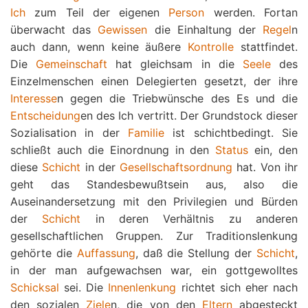
Ich
zum Teil der eigenen
Person
werden. Fortan
überwacht das
Gewissen
die Einhaltung der
Regel
n
auch dann, wenn keine äußere
Kontrolle
stattfindet.
Die
Gemeinschaft
hat gleichsam in die
Seele
des
Einzelmenschen einen Delegierten gesetzt, der ihre
Interesse
n gegen die Triebwünsche des Es und die
Entscheidung
en des Ich vertritt. Der Grundstock dieser
Sozialisation in der
Familie
ist schichtbedingt. Sie
schließt auch die Einordnung in den
Status
ein, den
diese
Schicht
in der
Gesellschaftsordnung
hat. Von ihr
geht das Standesbewußtsein aus, also die
Auseinandersetzung mit den Privilegien und Bürden
der
Schicht
in deren Verhältnis zu anderen
gesellschaftlichen Gruppen. Zur Traditionslenkung
gehörte die
Auffassung
, daß die Stellung der
Schicht
,
in der man aufgewachsen war, ein gottgewolltes
Schicksal
sei. Die
Innenlenkung
richtet sich eher nach
den sozialen
Ziele
n, die von den
Eltern
abgesteckt