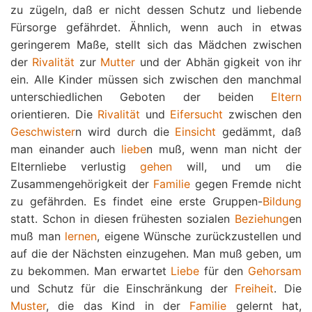
zu zügeln, daß er nicht dessen Schutz und liebende
Fürsorge gefährdet. Ähnlich, wenn auch in etwas
geringerem Maße, stellt sich das Mädchen zwischen
der
Rivalität
zur
Mutter
und der Abhän gigkeit von ihr
ein. Alle Kinder müssen sich zwischen den manchmal
unterschiedlichen Geboten der beiden
Eltern
orientieren. Die
Rivalität
und
Eifersucht
zwischen den
Geschwister
n wird durch die
Einsicht
gedämmt, daß
man einander auch
liebe
n muß, wenn man nicht der
Elternliebe verlustig
gehen
will, und um die
Zusammengehörigkeit der
Familie
gegen Fremde nicht
zu gefährden. Es findet eine erste Gruppen-
Bildung
statt. Schon in diesen frühesten sozialen
Beziehung
en
muß man
lernen
, eigene Wünsche zurückzustellen und
auf die der Nächsten einzugehen. Man muß geben, um
zu bekommen. Man erwartet
Liebe
für den
Gehorsam
und Schutz für die Einschränkung der
Freiheit
. Die
Muster
, die das Kind in der
Familie
gelernt hat,