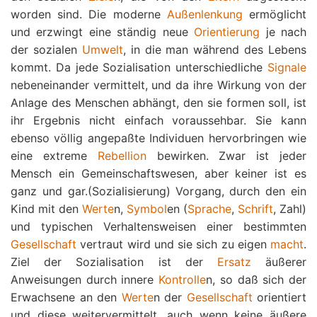
worden sind. Die moderne
Außenlenkung
ermöglicht
und erzwingt eine ständig neue
Orientierung
je nach
der sozialen
Umwelt
, in die man während des Lebens
kommt. Da jede Sozialisation unterschiedliche
Signale
nebeneinander vermittelt, und da ihre Wirkung von der
Anlage des Menschen abhängt, den sie formen soll, ist
ihr Ergebnis nicht einfach voraussehbar. Sie kann
ebenso völlig angepaßte Individuen hervorbringen wie
eine extreme
Rebellion
bewirken. Zwar ist jeder
Mensch ein Gemeinschaftswesen, aber keiner ist es
ganz und gar.(Sozialisierung) Vorgang, durch den ein
Kind mit den
Werte
n,
Symbol
en (
Sprache
,
Schrift
, Zahl)
und typischen Verhaltensweisen einer bestimmten
Gesellschaft
vertraut wird und sie sich zu eigen
macht
.
Ziel der Sozialisation ist der
Ersatz
äußerer
Anweisungen durch innere
Kontrolle
n, so daß sich der
Erwachsene an den
Werte
n der
Gesellschaft
orientiert
und diese weitervermittelt, auch wenn keine äußere