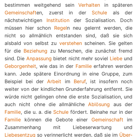
bestimmen weitgehend sein
Verhalten
in späteren
Gemeinschaft
en, zuerst in der
Schule
als der
nächstwichtigen
Institution
der Sozialisation. Doch
müssen hier schon
Regel
n neu gelernt werden, die
nicht so allmählich entstanden sind, daß sie sich
alsbald von selbst zu
verstehen
scheinen. Sie gelten
für die
Beziehung
zu Menschen, die zunächst fremd
sind. Die
Anpassung
bietet nicht mehr soviel
Liebe
und
Geborgenheit
, wie das in der
Familie
erfahren werden
kann. Jede spätere Einordnung in eine Gruppe, zum
Beispiel bei der
Arbeit
im
Beruf
, ist insofern noch
weiter von der kindlichen Grunderfahrung entfernt. Sie
würde nicht gelingen ohne die erste Sozialisation, und
auch nicht ohne die allmähliche
Ablösung
aus der
Familie
, die u. a. die
Schule
fördert. Beinahe nur in der
Familie
können die Gebote einer
Gemeinschaft
im
Zusammenhang mit Liebeserwartung und
Liebesentzug
so verinnerlicht werden, daß sie im
Über-