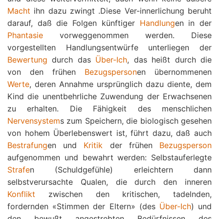
Macht
ihn dazu zwingt .Diese Ver-innerlichung beruht
darauf, daß die Folgen künftiger
Handlung
en in der
Phantasie
vorweggenommen werden. Diese
vorgestellten Handlungsentwürfe unterliegen der
Bewertung
durch das
Über-Ich
, das heißt durch die
von den frühen
Bezugsperson
en übernommenen
Werte
, deren Annahme ursprünglich dazu diente, dem
Kind die unentbehrliche Zuwendung der Erwachsenen
zu erhalten. Die Fähigkeit des menschlichen
Nervensystem
s zum Speichern, die biologisch gesehen
von hohem Überlebenswert ist, führt dazu, daß auch
Bestrafung
en und
Kritik
der frühen
Bezugsperson
aufgenommen und bewahrt werden: Selbstauferlegte
Strafe
n (Schuldgefühle) erleichtern dann
selbstverursachte Qualen, die durch den inneren
Konflikt
zwischen den kritischen, tadelnden,
fordernden «Stimmen der Eltern» (des
Über-Ich
) und
den bewußt angestrebten Bedürfnissen des